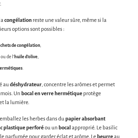
.
la
congélation
reste une valeur sûre, même si la
ieurs options sont possibles :
chets de congélation
,
 ou de l’
huile d’olive
,
hermétiques
.
sé au
déshydrateur
, concentre les arômes et permet
s mois. Un
bocal en verre hermétique
protège
et la lumière.
, emballez les herbes dans du
papier absorbant
c plastique perforé
ou un
bocal
approprié. Le basilic
le parfumée pour garder éclat et arôme. Le
beurre
au