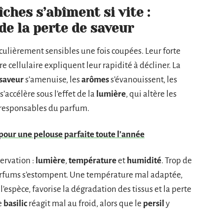
ches s’abîment si vite :
e la perte de saveur
culièrement sensibles une fois coupées. Leur forte
ure cellulaire expliquent leur rapidité à décliner. La
saveur
s’amenuise, les
arômes
s’évanouissent, les
accélère sous l’effet de la
lumière
, qui altère les
s responsables du parfum.
pour une pelouse parfaite toute l’année
ervation :
lumière
,
température
et
humidité
. Trop de
 parfums s’estompent. Une température mal adaptée,
l’espèce, favorise la dégradation des tissus et la perte
e
basilic
réagit mal au froid, alors que le
persil
y