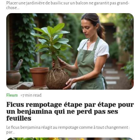
Placer une jardinière de basilic sur un balcon ne garantit pas grand-
chose
…
Fleurs
7 min read
Ficus rempotage étape par étape pour
un benjamina qui ne perd pas ses
feuilles
Le ficus benjamina réagit au rempotage comme à tout changement :
par
…