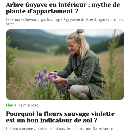
Arbre Goyave en intérieur : mythe de
plante d’appartement ?
Le feijoa Sellowiana, parfois appelé goyavier du Brésil, figure parmi les
rares
…
Fleurs
3 min read
Pourquoi la fleurs sauvage violette
est un bon indicateur de sol ?
La fleur sauvage violette ne fait pas de la figuration. Sa présence,
…