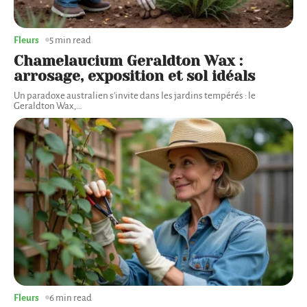
Fleurs
5 min read
Chamelaucium Geraldton Wax :
arrosage, exposition et sol idéals
Un paradoxe australien s'invite dans les jardins tempérés : le
Geraldton Wax,
…
Fleurs
6 min read