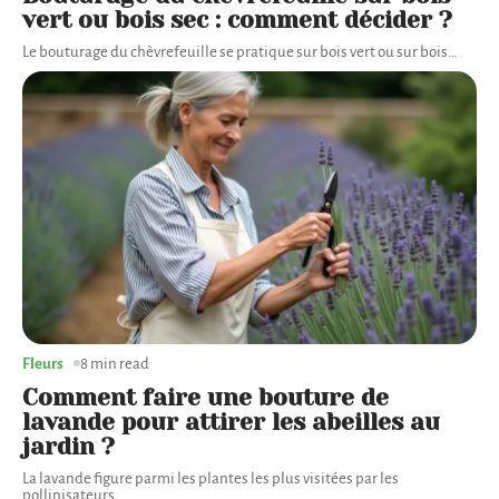
vert ou bois sec : comment décider ?
Le bouturage du chèvrefeuille se pratique sur bois vert ou sur bois
…
Fleurs
8 min read
Comment faire une bouture de
lavande pour attirer les abeilles au
jardin ?
La lavande figure parmi les plantes les plus visitées par les
pollinisateurs
…