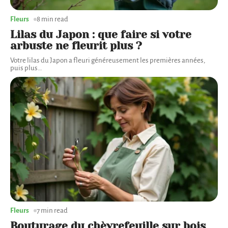
Fleurs
8 min read
Lilas du Japon : que faire si votre
arbuste ne fleurit plus ?
Votre lilas du Japon a fleuri généreusement les premières années,
puis plus
…
Fleurs
7 min read
Bouturage du chèvrefeuille sur bois