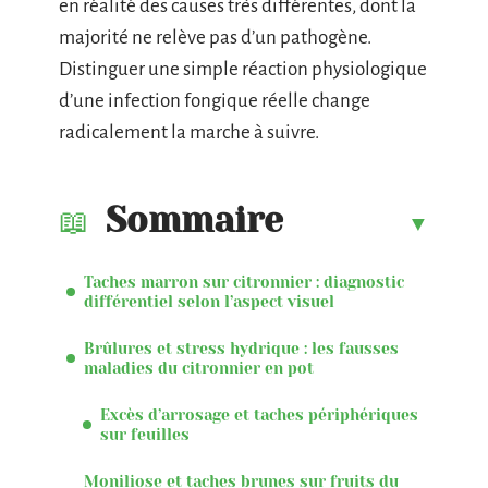
en réalité des causes très différentes, dont la
majorité ne relève pas d’un pathogène.
Distinguer une simple réaction physiologique
d’une infection fongique réelle change
radicalement la marche à suivre.
Sommaire
Taches marron sur citronnier : diagnostic
différentiel selon l’aspect visuel
Brûlures et stress hydrique : les fausses
maladies du citronnier en pot
Excès d’arrosage et taches périphériques
sur feuilles
Moniliose et taches brunes sur fruits du