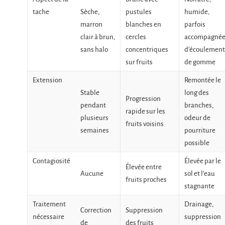
tache
Sèche,
pustules
humide,
marron
blanches en
parfois
clair à brun,
cercles
accompagné
sans halo
concentriques
d’écoulement
sur fruits
de gomme
Extension
Remontée le
Stable
long des
Progression
pendant
branches,
rapide sur les
plusieurs
odeur de
fruits voisins
semaines
pourriture
possible
Contagiosité
Élevée par le
Élevée entre
Aucune
sol et l’eau
fruits proches
stagnante
Traitement
Drainage,
Correction
Suppression
nécessaire
suppression
de
des fruits