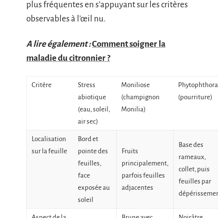
plus fréquentes en s’appuyant sur les critères
observables à l’œil nu.
A lire également :
Comment soigner la
maladie du citronnier ?
Critère
Stress
Moniliose
Phytophthora
abiotique
(champignon
(pourriture)
(eau, soleil,
Monilia)
air sec)
Localisation
Bord et
Base des
sur la feuille
pointe des
Fruits
rameaux,
feuilles,
principalement,
collet, puis
face
parfois feuilles
feuilles par
exposée au
adjacentes
dépérisseme
soleil
Aspect de la
Brune avec
Noirâtre,